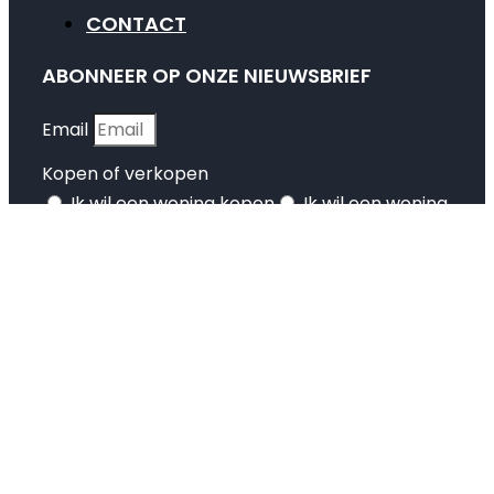
CONTACT
ABONNEER OP ONZE NIEUWSBRIEF
Email
Kopen of verkopen
Ik wil een woning kopen
Ik wil een woning
verkopen
Privacy policy
Ik ga akkoord met de privacy policy
INSCHRIJVEN