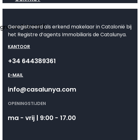
Geregistreerd als erkend makelaar in Catalonië bij
[grw id="82735"]
het Registre d’agents Immobiliaris de Catalunya.
KANTOOR
+34 644389361
E-MAIL
info@casalunya.com
OPENINGSTIJDEN
ma - vrij | 9:00 - 17.00