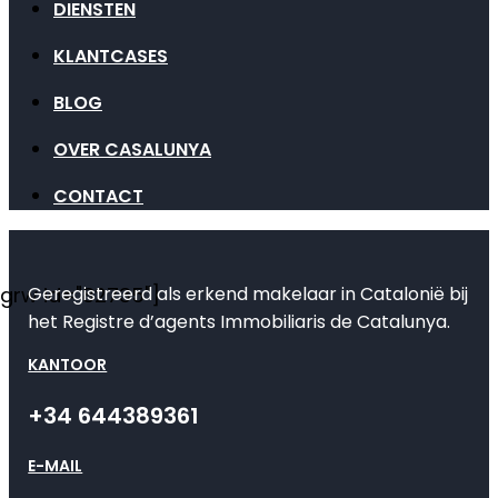
DIENSTEN
KLANTCASES
BLOG
OVER CASALUNYA
CONTACT
Geregistreerd als erkend makelaar in Catalonië bij
[grw id="82735"]
het Registre d’agents Immobiliaris de Catalunya.
KANTOOR
+34 644389361
E-MAIL