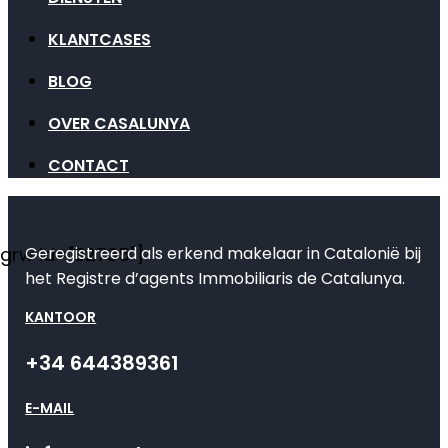
KLANTCASES
BLOG
OVER CASALUNYA
CONTACT
Geregistreerd als erkend makelaar in Catalonië bij
[grw id="82735"]
het Registre d’agents Immobiliaris de Catalunya.
KANTOOR
+34 644389361
E-MAIL