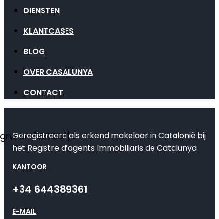
DIENSTEN
KLANTCASES
BLOG
OVER CASALUNYA
CONTACT
Geregistreerd als erkend makelaar in Catalonië bij
[grw id="82735"]
het Registre d’agents Immobiliaris de Catalunya.
KANTOOR
+34 644389361
E-MAIL