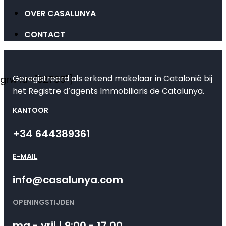
OVER CASALUNYA
CONTACT
Geregistreerd als erkend makelaar in Catalonië bij
[grw id="82735"]
het Registre d’agents Immobiliaris de Catalunya.
KANTOOR
+34 644389361
E-MAIL
info@casalunya.com
OPENINGSTIJDEN
ma - vrij | 9:00 - 17.00