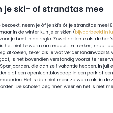
n je ski- of strandtas mee
 bezoekt, neem je óf je ski’s óf je strandtas mee! 
maar in de winter kun je er skiën (
bijvoorbeeld in 
aar je bent in de regio. Zowel de lente als de her
Ook is het niet te warm om eropuit te trekken, maar
 afkoelen, zeker als je wat verder landinwaarts vak
us gaat, is het bovendien verstandig vooraf te res
Spanjaarden, die dan zelf vakantie hebben. In juli
braderie of een openluchtbioscoop in een park of ee
 maanden. Het is dan niet meer zo warm als in de
en. De scholen beginnen weer en het is niet mee