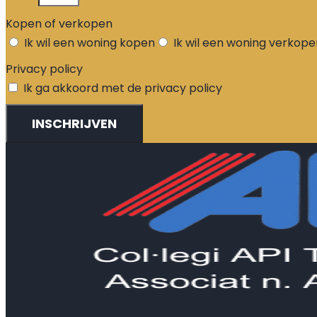
Kopen of verkopen
Ik wil een woning kopen
Ik wil een woning verkope
Privacy policy
Ik ga akkoord met de privacy policy
INSCHRIJVEN