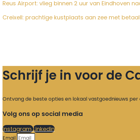
Reus Airport: vlieg binnen 2 uur van Eindhoven n
Creixell: prachtige kustplaats aan zee met beta
Schrijf je in voor de
Ontvang de beste opties en lokaal vastgoednieuws per 
Volg ons op social media
Instagram
Linkedin
Email