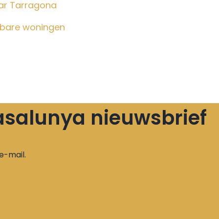
aar Tarragona
albare woningen
 Casalunya nieuwsbrief
e-mail.