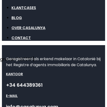
KLANTCASES
BLOG
OVER CASALUNYA
CONTACT
Geregistreerd als erkend makelaar in Catalonië bij
[grw id="82735"]
het Registre d’agents Immobiliaris de Catalunya.
KANTOOR
+34 644389361
E-MAIL
info@casalunya.com