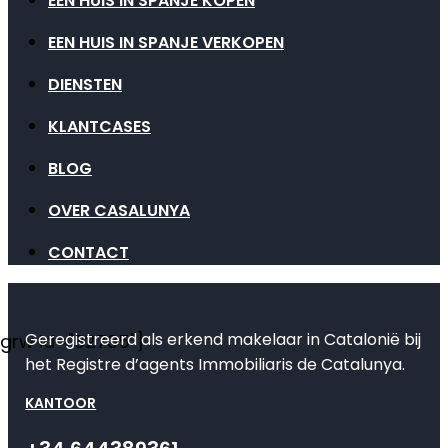
EEN HUIS IN SPANJE KOPEN
EEN HUIS IN SPANJE VERKOPEN
DIENSTEN
KLANTCASES
BLOG
OVER CASALUNYA
CONTACT
Geregistreerd als erkend makelaar in Catalonië bij
[grw id="82735"]
het Registre d’agents Immobiliaris de Catalunya.
KANTOOR