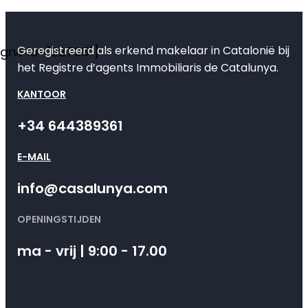
Geregistreerd als erkend makelaar in Catalonië bij
[grw id="82735"]
het Registre d’agents Immobiliaris de Catalunya.
KANTOOR
+34 644389361
E-MAIL
info@casalunya.com
OPENINGSTIJDEN
ma - vrij | 9:00 - 17.00