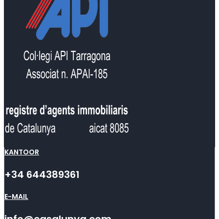
KANTOOR
+34 644389361
E-MAIL
info@casalunya.com