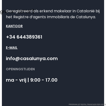
Geregistreerd als erkend makelaar in Catalonië bij
[grw id="82735"]
het Registre d’agents Immobiliaris de Catalunya.
KANTOOR
+34 644389361
E-MAIL
info@casalunya.com
OPENINGSTIJDEN
ma - vrij | 9:00 - 17.00