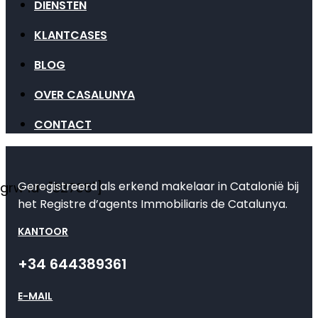
DIENSTEN
KLANTCASES
BLOG
OVER CASALUNYA
CONTACT
Geregistreerd als erkend makelaar in Catalonië bij
[grw id="82735"]
het Registre d’agents Immobiliaris de Catalunya.
KANTOOR
+34 644389361
E-MAIL