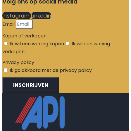
Volg ons op social media
Instagram
Linkedin
Email
Kopen of verkopen
Ik wil een woning kopen
Ik wil een woning
verkopen
Privacy policy
Ik ga akkoord met de privacy policy
INSCHRIJVEN