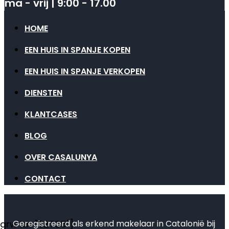
ma - vrij | 9:00 - 17.00
HOME
EEN HUIS IN SPANJE KOPEN
EEN HUIS IN SPANJE VERKOPEN
DIENSTEN
KLANTCASES
BLOG
OVER CASALUNYA
CONTACT
Geregistreerd als erkend makelaar in Catalonië bij
[grw id="82735"]