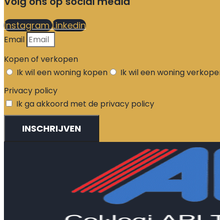
Volg ons op social media
Instagram
Linkedin
Email
Kopen of verkopen
Ik wil een woning kopen
Ik wil een woning verkope
Privacy policy
Ik ga akkoord met de privacy policy
INSCHRIJVEN