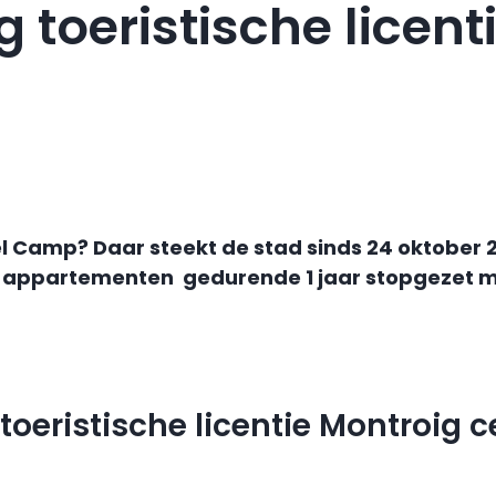
ng toeristische licen
l Camp? Daar steekt de stad sinds 24 oktober 20
ppartementen gedurende 1 jaar stopgezet met 
toeristische licentie Montroig