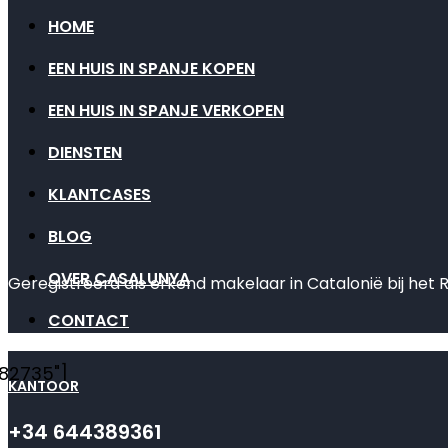
HOME
EEN HUIS IN SPANJE KOPEN
EEN HUIS IN SPANJE VERKOPEN
DIENSTEN
KLANTCASES
BLOG
OVER CASALUNYA
Geregistreerd als erkend makelaar in Catalonië bij het 
CONTACT
"82735"]
KANTOOR
+34 644389361