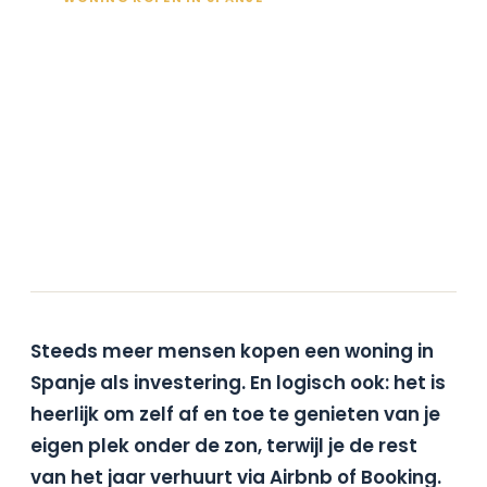
Heb jij een HUTT? Vergeet
dit dan niet vóór 1 juli 2025
te regelen
Hieke
3 juni 2025
2 min lezen
Steeds meer mensen kopen een woning in
Spanje als investering. En logisch ook: het is
heerlijk om zelf af en toe te genieten van je
eigen plek onder de zon, terwijl je de rest
van het jaar verhuurt via Airbnb of Booking.