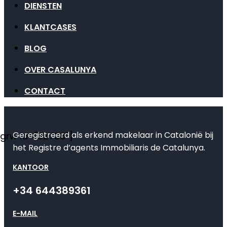
DIENSTEN
KLANTCASES
BLOG
OVER CASALUNYA
CONTACT
Geregistreerd als erkend makelaar in Catalonië bij
[grw id="82735"]
het Registre d’agents Immobiliaris de Catalunya.
KANTOOR
+34 644389361
E-MAIL